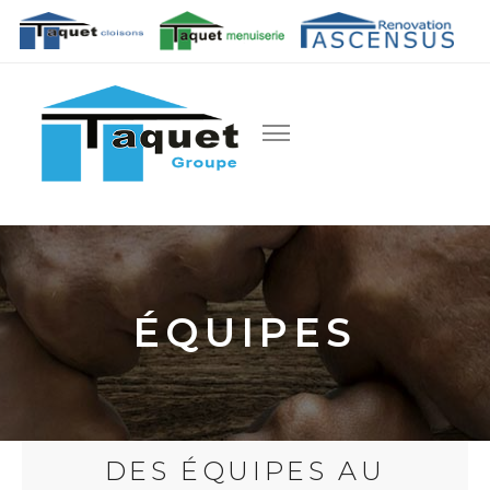
Cloisons, Doublages, Faux-Plafonds, Menuiserie Intérieure,
GROUPE TAQUET
Rénovation TCE-ITE
ÉQUIPES
DES ÉQUIPES AU